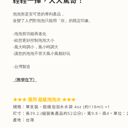
泡泡剪是安可堡的專利產品，
改變了人們對泡泡只能用「吹」的既定印象。
-泡泡剪功能再進化
-給您更好控制泡泡大小
-風大時調小，風小時調大
-讓您的泡泡不管大風小風都好玩
-台灣製造
（教學在下）
★★★ 適用 超級泡泡水 ★★★
規格：單支裝、超級泡泡水水袋 4oz (約118ml) ×1
尺寸：長39.2.(組裝後產品約52公分)，寬9.8，高4。單位：公
產地：台灣