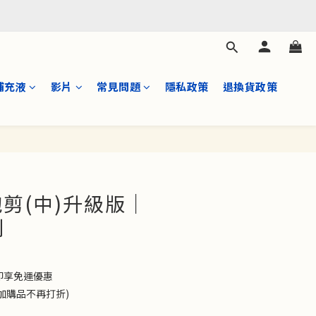
補充液
影片
常見問題
隱私政策
退換貨政策
立即購買
剪(中)升級版｜
列
0 即享免運優惠
(加購品不再打折)