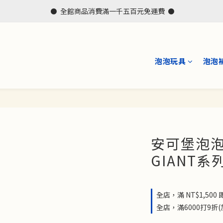
 ⚫  全館商品消費滿一千五百元免運費  ⚫
泡泡玩具
泡泡
安可堡泡泡
GIANT系
全店，滿 NT$1,50
全店，滿6000打9折