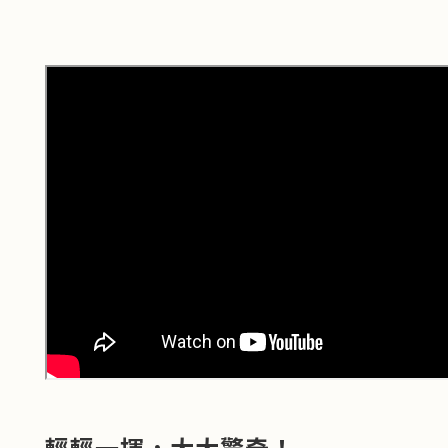
輕輕一揮，大大驚奇！