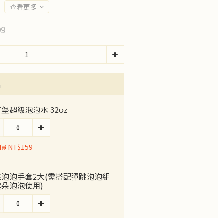
查看更多
99
品
堡超級泡泡水 32oz
 NT$159
跳泡泡手套2大(需搭配彈跳泡泡組
雲朵泡泡使用)