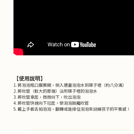
【使用說明】
1. 將泡泡瓶口膜撕開，倒入適量泡泡水到碟子裡（約八分滿）
2. 將吹管（較大的那端）沾附碟子裡的泡泡水
3. 將吹管拿起，微微向下，吹出泡泡
4. 將吹管快速向下拉起，使泡泡脫離吹管
5. 戴上手套去拍泡泡，翻轉或是接住泡泡來訓練孩子的平衡感！