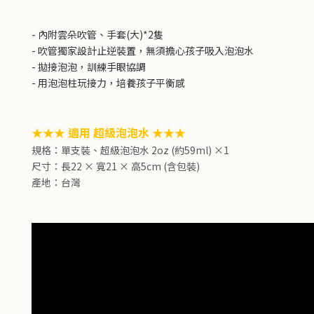
- 內附雲朵吹管、手套(大)*2隻
- 吹管獨家設計止逆裝置，無須擔心孩子吸入泡泡水
- 拋接泡泡，訓練手眼協調
- 用泡泡柱玩接力，培養孩子平衡感
★★★ 適用 超級泡泡水 ★★★
規格：單支裝、超級泡泡水 2oz (約59ml) ×1
尺寸：長22 × 寬21 × 高5cm (含包裝)
產地：台灣